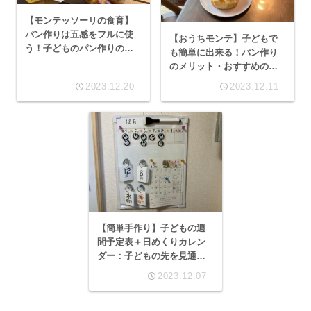
【モンテッソーリの食育】
パン作りは五感をフルに使
【おうちモンテ】子どもで
う！子どものパン作りのメ
も簡単に出来る！パン作り
リット：楽しく『パンどろ
のメリット・おすすめの
ぼう』のパン作り
本：モンテッソーリの食育
2023.12.20
2023.12.11
【簡単手作り】子どもの週
間予定表＋日めくりカレン
ダー：子どもの先を見通す
力・自主性を育む！モンテ
2023.12.07
ッソーリな子育て