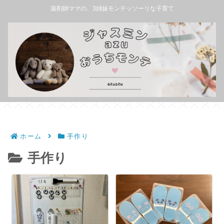
薬剤師ママの、3姉妹モンテッソーリな子育て
ホーム
手作り
手作り