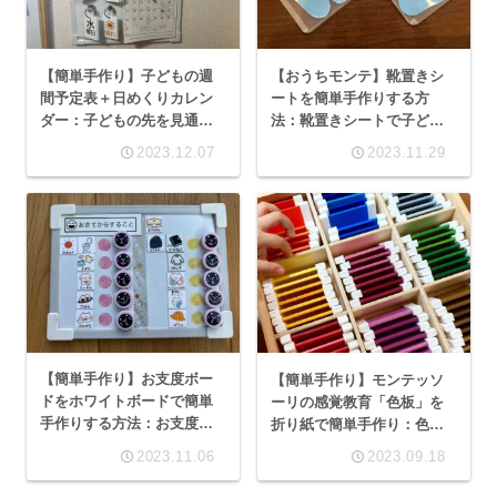
【簡単手作り】子どもの週
【おうちモンテ】靴置きシ
間予定表＋日めくりカレン
ートを簡単手作りする方
ダー：子どもの先を見通す
法：靴置きシートで子ども
力・自主性を育む！モンテ
が靴を揃えたくなる玄関
2023.12.07
2023.11.29
ッソーリな子育て
に！
【簡単手作り】お支度ボー
【簡単手作り】モンテッソ
ドをホワイトボードで簡単
ーリの感覚教育「色板」を
手作りする方法：お支度ボ
折り紙で簡単手作り：色板
ードで子どもの自主性を育
で、色彩感覚・論理的思考
2023.11.06
2023.09.18
てる
を育む