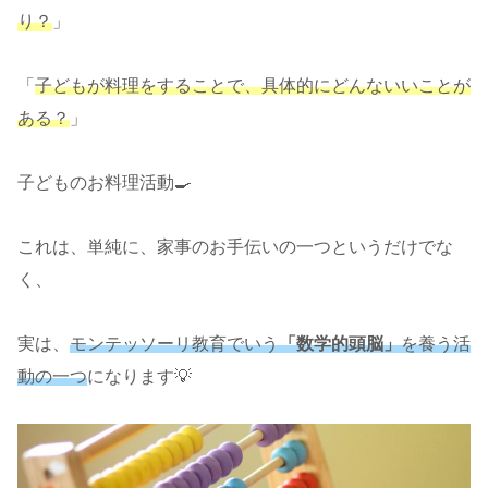
り？
」
「
子どもが料理をすることで、具体的にどんないいことが
ある？
」
子どものお料理活動🍳
これは、単純に、家事のお手伝いの一つというだけでな
く、
実は、
モンテッソーリ教育でいう
「数学的頭脳」
を養う活
動の一つ
になります💡