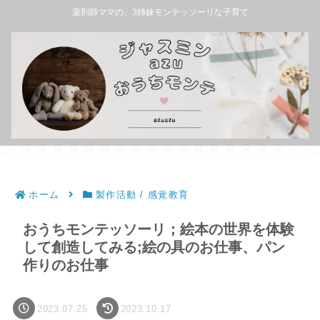
薬剤師ママの、3姉妹モンテッソーリな子育て
ホーム
製作活動 / 感覚教育
おうちモンテッソーリ；絵本の世界を体験
して創造してみる;絵の具のお仕事、パン
作りのお仕事
2023.07.25
2023.10.17